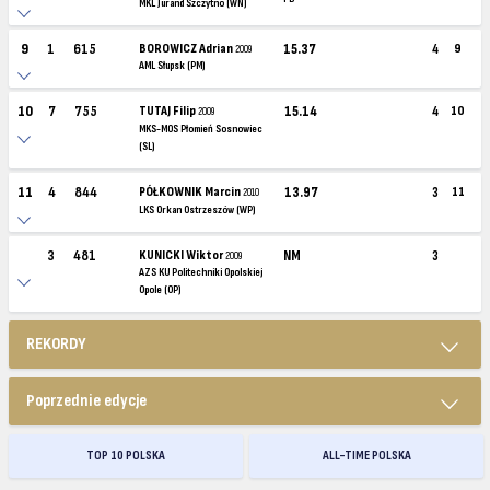
MKL Jurand Szczytno (WN)
9
1
615
BOROWICZ Adrian
15.37
4
9
2009
AML Słupsk (PM)
10
7
755
TUTAJ Filip
15.14
4
10
2009
MKS-MOS Płomień Sosnowiec
(SL)
11
4
844
PÓŁKOWNIK Marcin
13.97
3
11
2010
LKS Orkan Ostrzeszów (WP)
3
481
KUNICKI Wiktor
NM
3
2009
AZS KU Politechniki Opolskiej
Opole (OP)
REKORDY
Poprzednie edycje
TOP 10 POLSKA
ALL-TIME POLSKA