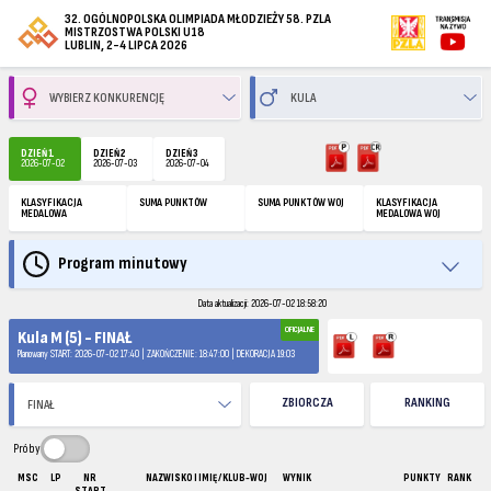
32. OGÓLNOPOLSKA OLIMPIADA MŁODZIEŻY 58. PZLA
MISTRZOSTWA POLSKI U18
LUBLIN, 2-4 LIPCA 2026
DZIEŃ 1
DZIEŃ 2
DZIEŃ 3
2026-07-02
2026-07-03
2026-07-04
KLASYFIKACJA
SUMA PUNKTÓW
SUMA PUNKTÓW WOJ
KLASYFIKACJA
MEDALOWA
MEDALOWA WOJ
Program minutowy
Data aktualizacji: 2026-07-02 18:58:20
OFICJALNE
Kula M (5) - FINAŁ
Planowany START: 2026-07-02 17:40 | ZAKOŃCZENIE: 18:47:00 | DEKORACJA 19:03
ZBIORCZA
RANKING
Próby
MSC
LP
NR
NAZWISKO I IMIĘ / KLUB-WOJ
WYNIK
PUNKTY
RANK