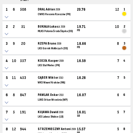
START
1
6
508
DRAL Adrian
20.76
12
1
2009
CWKS Resovia Rzeszów (PK)
2
2
51
BUKAŁA Łukasz
19.71
10
2
2009
PB
MLKS Polonia Środa Śląska (DS)
3
9
20
RZEPA Bruno
18.66
8
3
2009
PB
LKS Górnik Wałbrzych (DS)
4
10
557
KOCOŁ Kacper
16.59
7
4
2009
LKS Stal Mielec (PK)
5
11
453
CĄBER Wiktor
16.26
7
5
2010
WKS Wawel Kraków (MA)
6
8
847
PAWLAK Oskar
16.07
6
6
2010
LUKS Orkan Września (WP)
7
5
191
KUJAWA Dawid
16.01
5
7
2009
SB
LKS Lubusz Słubice (LB)
8
12
944
STRZEMIECZNY Antoni
15.57
5
8
2009
PB